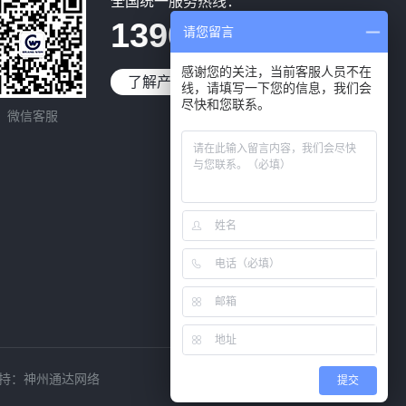
全国统一服务热线：
13902976795
请您留言
感谢您的关注，当前客服人员不在
了解产品
免费试用
线，请填写一下您的信息，我们会
尽快和您联系。
微信客服
持：
神州通达网络
提交