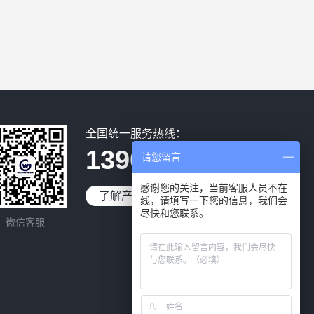
全国统一服务热线：
13902976795
请您留言
感谢您的关注，当前客服人员不在
了解产品
免费试用
线，请填写一下您的信息，我们会
尽快和您联系。
微信客服